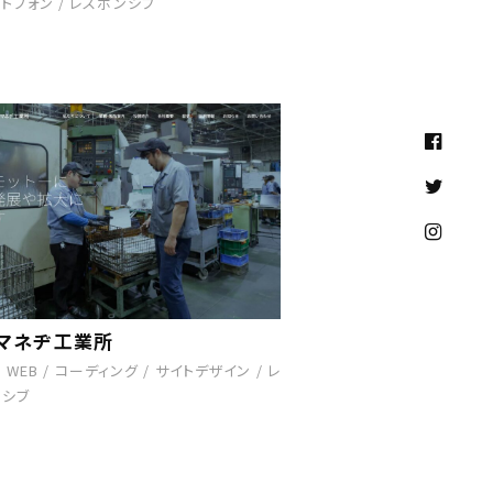
トフォン
/
レスポンシブ
マネヂ工業所
/
WEB
/
コーディング
/
サイトデザイン
/
レ
ンシブ