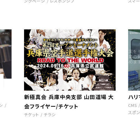
ングページ
/
レスポンシブ
スマー
新極真会 兵庫中央支部 山田道場 大
ハリ
ン
/
会フライヤー/チケット
CMS
スポ
チケット
/
チラシ