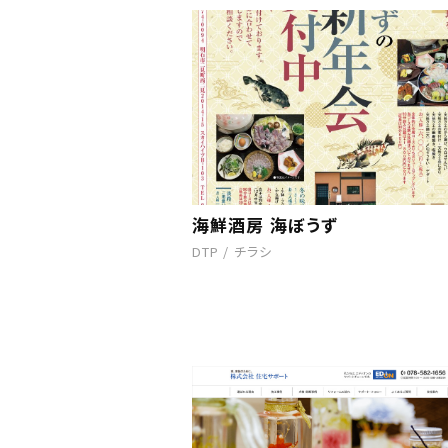
海鮮酒房 海ぼうず
DTP
/
チラシ