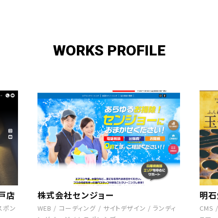
WORKS PROFILE
戸店
株式会社センジョー
明石
スポン
WEB
/
コーディング
/
サイトデザイン
/
ランディ
CMS